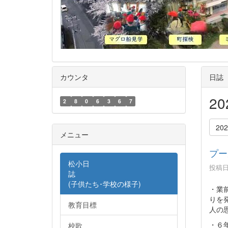
カウンタ
日誌
2
2
8
0
6
3
6
7
20
メニュー
プー
松小日
投稿日時
誌
(子供たち･学校の様子)
・業
りを
教育目標
人の
・６
校歌