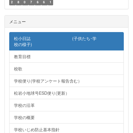
2
8
0
7
6
6
1
メニュー
松小日誌 (子供たち･学
校の様子)
教育目標
校歌
学校便り(学校アンケート報告含む）
松岩小地球号ESD便り(更新）
学校の沿革
学校の概要
学校いじめ防止基本指針