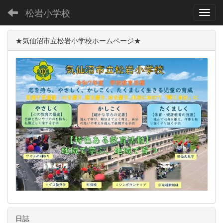
松岩小学校
Toggl
★気仙沼市立松岩小学校ホームページ★
日誌