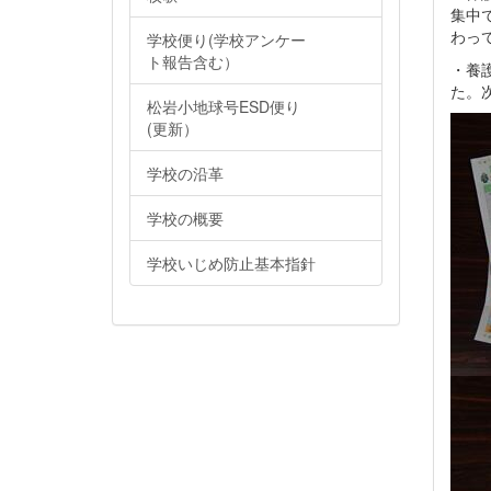
集中
わっ
学校便り(学校アンケー
ト報告含む）
・養
た。
松岩小地球号ESD便り
(更新）
学校の沿革
学校の概要
学校いじめ防止基本指針