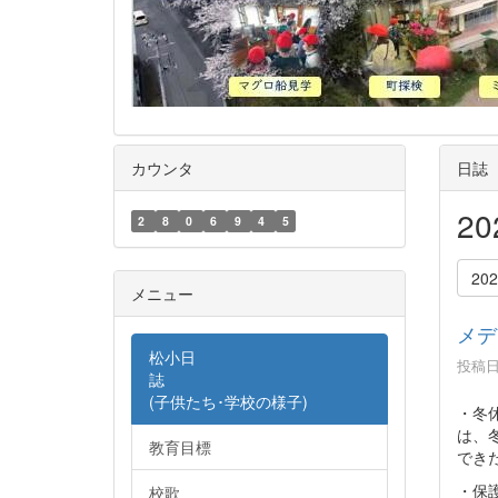
カウンタ
日誌
2
2
8
0
6
9
4
5
20
メニュー
メデ
松小日
投稿日時
誌
(子供たち･学校の様子)
・冬
は、
教育目標
でき
・保
校歌