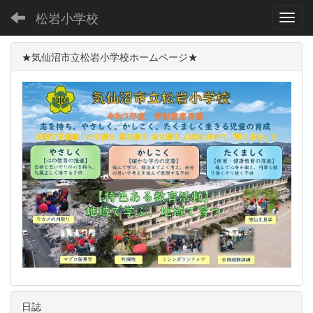
松岩小学校
Toggl
★気仙沼市立松岩小学校ホームページ★
日誌