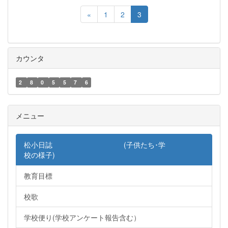
«
1
2
3
カウンタ
2
8
0
5
5
7
6
メニュー
松小日誌 (子供たち･学
校の様子)
教育目標
校歌
学校便り(学校アンケート報告含む）