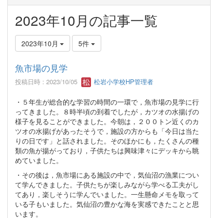
2023年10月の記事一覧
2023年10月
5件
魚市場の見学
投稿日時 : 2023/10/05
松岩小学校HP管理者
・５年生が総合的な学習の時間の一環で，魚市場の見学に行
ってきました。８時半頃の到着でしたが，カツオの水揚げの
様子を見ることができました。今朝は，２００トン近くのカ
ツオの水揚げがあったそうで，施設の方からも「今日は当た
りの日です」と話されました。そのほかにも，たくさんの種
類の魚が揚がっており，子供たちは興味津々にデッキから眺
めていました。
・その後は，魚市場にある施設の中で，気仙沼の漁業につい
て学んできました。子供たちが楽しみながら学べる工夫がし
てあり，楽しそうに学んでいました。一生懸命メモを取って
いる子もいました。気仙沼の豊かな海を実感できたことと思
います。