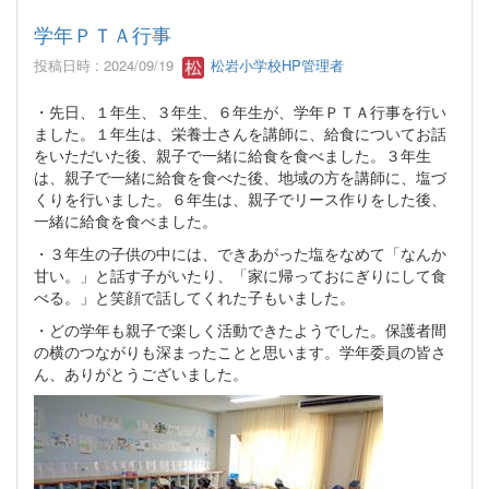
学年ＰＴＡ行事
投稿日時 : 2024/09/19
松岩小学校HP管理者
・先日、１年生、３年生、６年生が、学年ＰＴＡ行事を行い
ました。１年生は、栄養士さんを講師に、給食についてお話
をいただいた後、親子で一緒に給食を食べました。３年生
は、親子で一緒に給食を食べた後、地域の方を講師に、塩づ
くりを行いました。６年生は、親子でリース作りをした後、
一緒に給食を食べました。
・３年生の子供の中には、できあがった塩をなめて「なんか
甘い。」と話す子がいたり、「家に帰っておにぎりにして食
べる。」と笑顔で話してくれた子もいました。
・どの学年も親子で楽しく活動できたようでした。保護者間
の横のつながりも深まったことと思います。学年委員の皆さ
ん、ありがとうございました。