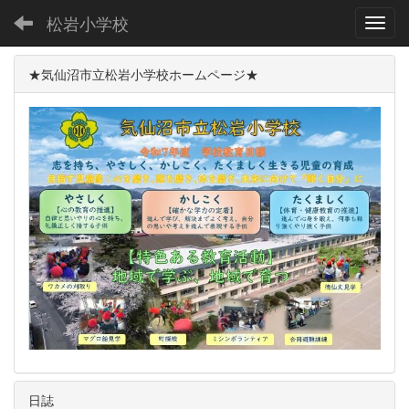
松岩小学校
Toggl
★気仙沼市立松岩小学校ホームページ★
日誌