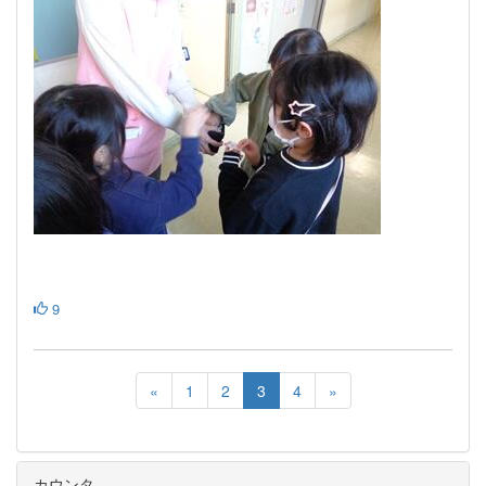
9
«
1
2
3
4
»
カウンタ