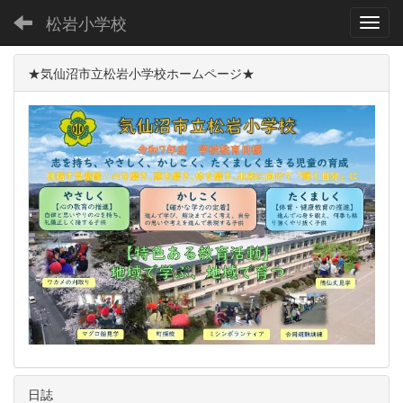
松岩小学校
Toggl
★気仙沼市立松岩小学校ホームページ★
日誌