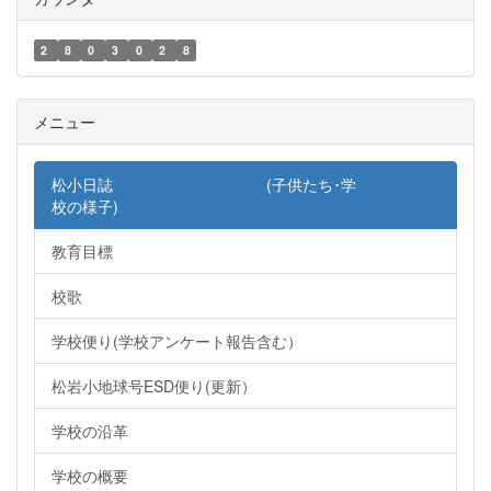
2
8
0
3
0
2
8
メニュー
松小日誌 (子供たち･学
校の様子)
教育目標
校歌
学校便り(学校アンケート報告含む）
松岩小地球号ESD便り(更新）
学校の沿革
学校の概要