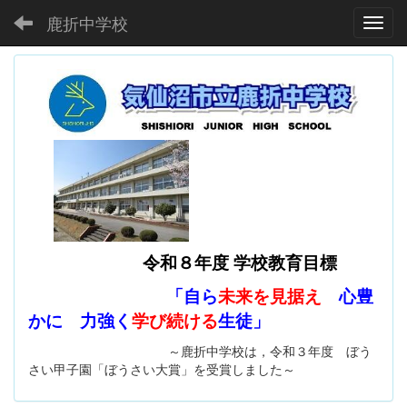
鹿折中学校
Toggl
令和８年度 学校教育目標
「自ら
未来を見据え
心豊
かに 力強く
学び続ける
生徒」
～鹿折中学校は，令和３年度 ぼう
さい甲子園「ぼうさい大賞」を受賞しました～