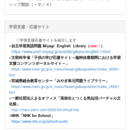
シップ開始（～９／４）
学習支援・応援サイト
◇学習支援応援サイトを紹介します
○
自主学習英語問題 Miyagi English Library（
new！
）
https://www.pref.miyagi.jp/soshiki/gikyou/english-l.html
○文部科学省「子供の学び応援サイト～臨時休業期間における学習
支援コンテンツポータルサイト～」
https://www.mext.go.jp/a_menu/ikusei/gakusyushien/index_00001.
htm
○宮城県総合教育センター「みやぎ単元問題ライブラリー」
https://www.mext.go.jp/a_menu/ikusei/gakusyushien/index_00001.
htm
○一般社団法人まるオフィス「高校生とつくる気仙沼バーチャル文
化祭」
http://maru-zemi.com/2020/04/virtual-fes/
○NHK「NHK for School」
https://www.nhk.or.jp/school/ouchi/