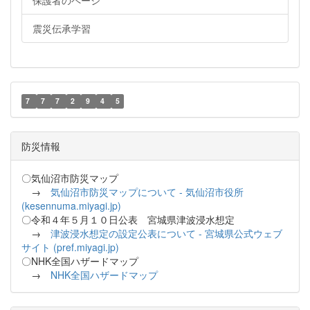
保護者のページ
震災伝承学習
7
7
7
2
9
4
5
防災情報
〇気仙沼市防災マップ
→
気仙沼市防災マップについて - 気仙沼市役所
(kesennuma.miyagi.jp)
〇令和４年５月１０日公表 宮城県津波浸水想定
→
津波浸水想定の設定公表について - 宮城県公式ウェブ
サイト (pref.miyagi.jp)
〇NHK全国ハザードマップ
→
NHK全国ハザードマップ