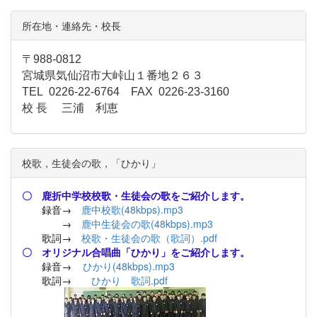
所在地・連絡先・校長
〒988-0812
宮城県気仙沼市大峠山１番地２６３
TEL 0226-22-6764 FAX 0226-23-3160
校 長 三浦 利恵
校歌，生徒会の歌，「ひかり」
〇 鹿折中学校校歌・生徒会の歌をご紹介します。
録音→
鹿中校歌(48kbps).mp3
→
鹿中生徒会の歌(48kbps).mp3
歌詞→
校歌・生徒会の歌（歌詞）.pdf
〇 オリジナル合唱曲「ひかり」をご紹介します。
録音→
ひかり(48kbps).mp3
歌詞→
ひかり 歌詞.pdf