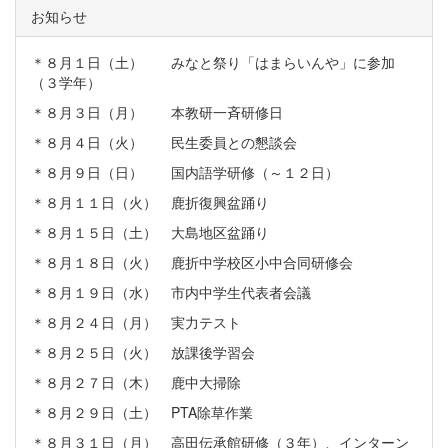
お知らせ
＊８月１日（土） みなと祭り「はまらいんや」に参加
（３学年）
＊８月３日（月） 本教研一斉研修日
＊８月４日（火） 民生委員との懇談会
＊８月９日（日） 国内語学研修（～１２日）
＊８月１１日（火） 鹿折復興盆踊り
＊８月１５日（土） 大島地区盆踊り
＊８月１８日（火） 鹿折中学校区小中合同研修会
＊８月１９日（水） 市内中学生代表者会議
＊８月２４日（月） 実力テスト
＊８月２５日（火） 放課後学習会
＊８月２７日（木） 鹿中大掃除
＊８月２９日（土） PTA除草作業
＊８月３１日（月） 高田伝承館研修（３年）、インターン