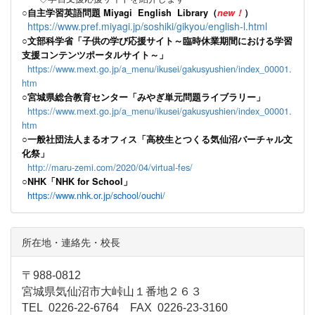
○
自主学習英語問題 Miyagi English Library（
new！
）
https://www.pref.miyagi.jp/soshiki/gikyou/english-l.html
○文部科学省「子供の学び応援サイト～臨時休業期間における学習
支援コンテンツポータルサイト～」
https://www.mext.go.jp/a_menu/ikusei/gakusyushien/index_00001.
htm
○宮城県総合教育センター「みやぎ単元問題ライブラリー」
https://www.mext.go.jp/a_menu/ikusei/gakusyushien/index_00001.
htm
○一般社団法人まるオフィス「高校生とつくる気仙沼バーチャル文
化祭」
http://maru-zemi.com/2020/04/virtual-fes/
○NHK「NHK for School」
https://www.nhk.or.jp/school/ouchi/
所在地・連絡先・校長
〒988-0812
宮城県気仙沼市大峠山１番地２６３
TEL 0226-22-6764 FAX 0226-23-3160