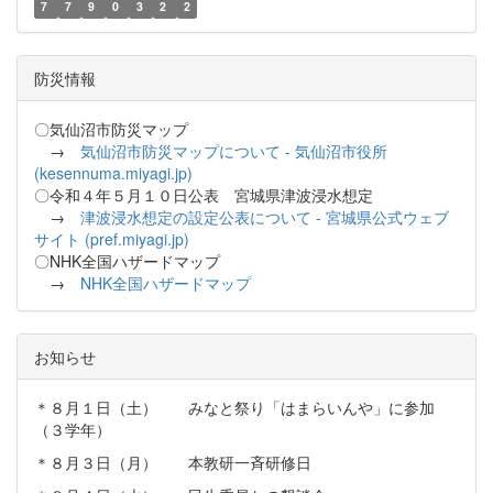
7
7
9
0
3
2
2
防災情報
〇気仙沼市防災マップ
→
気仙沼市防災マップについて - 気仙沼市役所
(kesennuma.miyagi.jp)
〇令和４年５月１０日公表 宮城県津波浸水想定
→
津波浸水想定の設定公表について - 宮城県公式ウェブ
サイト (pref.miyagi.jp)
〇NHK全国ハザードマップ
→
NHK全国ハザードマップ
お知らせ
＊８月１日（土） みなと祭り「はまらいんや」に参加
（３学年）
＊８月３日（月） 本教研一斉研修日