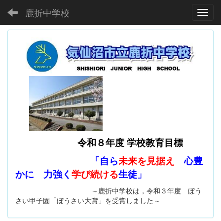
鹿折中学校
Toggl
令和８年度 学校教育目標
「自ら
未来を見据え
心豊
かに 力強く
学び続ける
生徒」
～鹿折中学校は，令和３年度 ぼう
さい甲子園「ぼうさい大賞」を受賞しました～