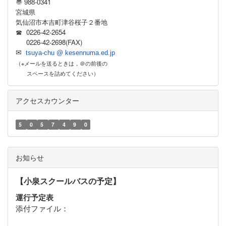
〠 988-0341
宮城県
気仙沼市本吉町津谷桜子２番地
☎ 0226-42-2654
0226-42-2698(FAX)
✉
tsuya-chu @ kesennuma.ed.jp
（※メールを送るときは，＠の前後の
スペースを詰めてください）
アクセスカウンター
5
0
5
7
4
9
0
お知らせ
【小泉スクールバスの予定】
運行予定表
添付ファイル：