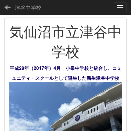
津谷中学校
Toggl
気仙沼市立津谷中
学校
平成29年（2017年）4月 小泉中学校と統合し、コミ
ュニティ・スクールとして誕生した新生津谷中学校