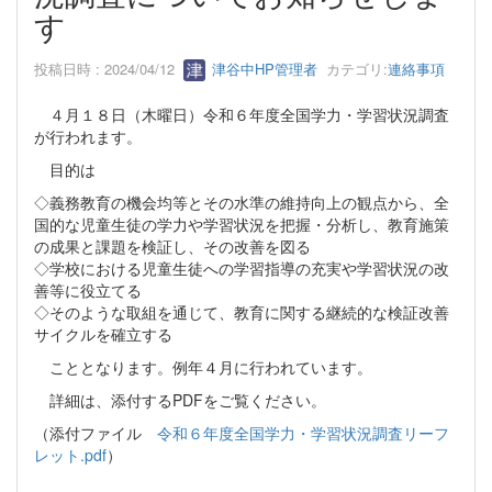
す
投稿日時 : 2024/04/12
津谷中HP管理者
カテゴリ:
連絡事項
４月１８日（木曜日）令和６年度全国学力・学習状況調査
が行われます。
目的は
◇義務教育の機会均等とその水準の維持向上の観点から、全
国的な児童生徒の学力や学習状況を把握・分析し、教育施策
の成果と課題を検証し、その改善を図る
◇学校における児童生徒への学習指導の充実や学習状況の改
善等に役立てる
◇そのような取組を通じて、教育に関する継続的な検証改善
サイクルを確立する
こととなります。例年４月に行われています。
詳細は、添付するPDFをご覧ください。
（添付ファイル
令和６年度全国学力・学習状況調査リーフ
レット.pdf
）