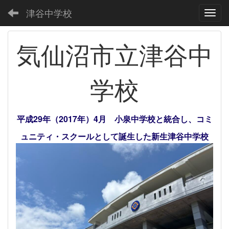
津谷中学校
Toggl
気仙沼市立津谷中
学校
平成29年（2017年）4月 小泉中学校と統合し、コミ
ュニティ・スクールとして誕生した新生津谷中学校