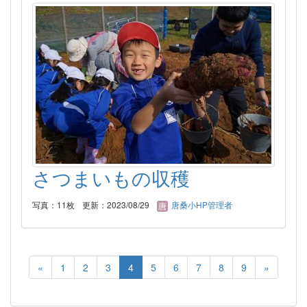
さつまいもの収穫
写真：11枚
更新：2023/08/29
唐桑小HP管理者
«
1
2
3
4
5
6
7
8
9
»