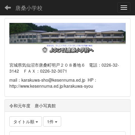
唐桑小学校
Toggl
宮城県気仙沼市唐桑町明戸２０８番地６ 電話：0226-32-
3142 ＦＡＸ：0226-32-3071
mail：karakuwa-sho@kesennuma.ed.jp HP：
http://www.kesennuma.ed.jp/karakuwa-syou
令和元年度 唐小写真館
タイトル順
1件