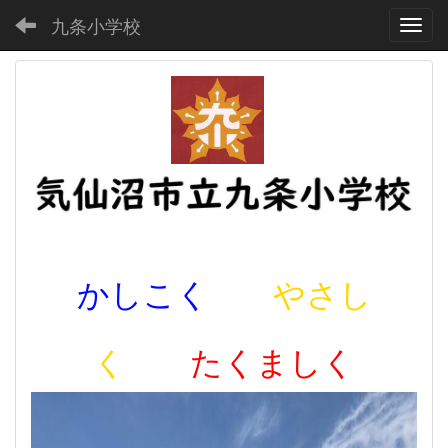
九条小学校
Toggl
かしこく
やさし
く
たくましく