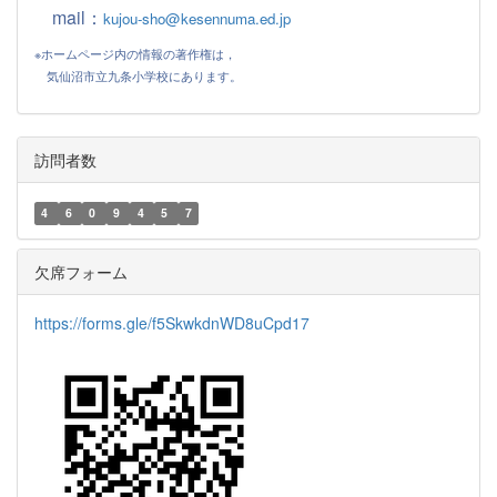
mail：
kujou-sho@kesennuma.ed.jp
※ホームページ内の情報の著作権は，
気仙沼市立九条小学校にあります。
訪問者数
4
6
0
9
4
5
7
欠席フォーム
https://forms.gle/f5SkwkdnWD8uCpd17