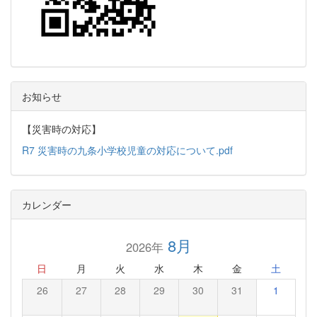
お知らせ
【災害時の対応】
R7 災害時の九条小学校児童の対応について.pdf
カレンダー
8月
2026年
日
月
火
水
木
金
土
26
27
28
29
30
31
1