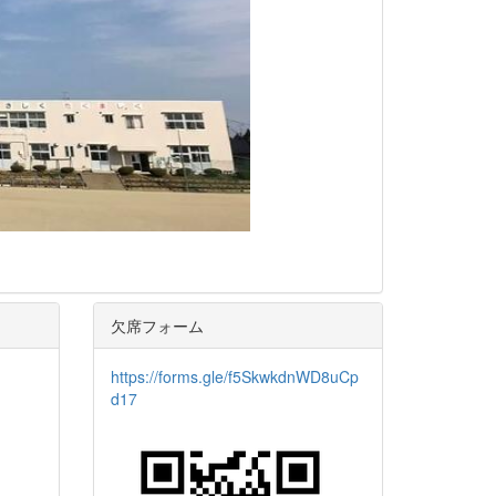
欠席フォーム
https://forms.gle/f5SkwkdnWD8uCp
d17