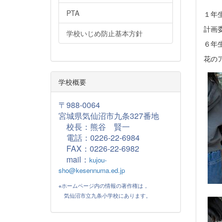
PTA
１年
計画
学校いじめ防止基本方針
６年
花の
学校概要
〒988-0064
宮城県気仙沼市九条327番地
校長：熊谷 賢一
電話：0226-22-6984
FAX：
0226-22-6982
mail：
kujou-
sho@kesennuma.ed.jp
※ホームページ内の情報の著作権は，
気仙沼市立九条小学校にあります。