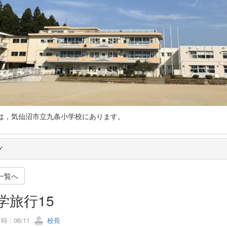
仙沼市立九条小学校にあります。
グ
一覧へ
学旅行15
 : 06/11
校長