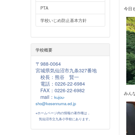
PTA
今日
学校いじめ防止基本方針
学校概要
〒988-0064
宮城県気仙沼市九条327番地
校長：熊谷 賢一
電話：0226-22-6984
FAX：
0226-22-6982
みん
mail：
kujou-
sho@kesennuma.ed.jp
※ホームページ内の情報の著作権は，
気仙沼市立九条小学校にあります。