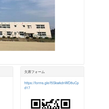
欠席フォーム
https://forms.gle/f5SkwkdnWD8uCp
d17