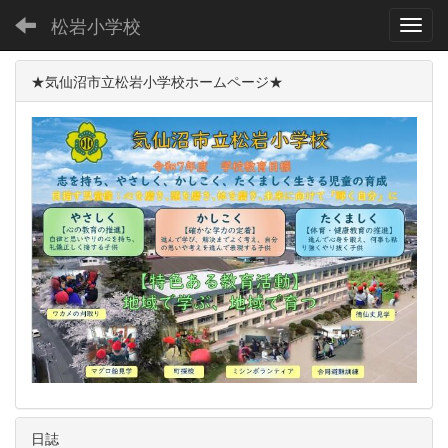
松岩小学校
Toggl
★気仙沼市立松岩小学校ホームページ★
日誌