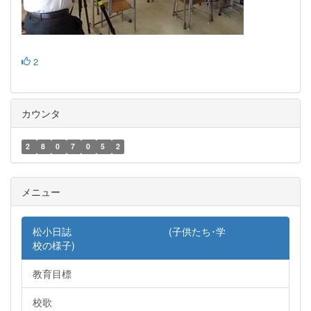
2
カウンタ
2
8
0
7
0
5
2
メニュー
松小日誌 (子供たち･学
校の様子)
教育目標
校歌