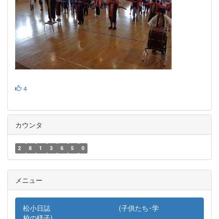
4
カウンタ
2
8
1
3
6
5
0
メニュー
松小日誌 (子供たち･学
校の様子)