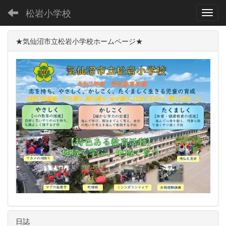
松岩小学校
Toggl
★気仙沼市立松岩小学校ホームページ★
日誌