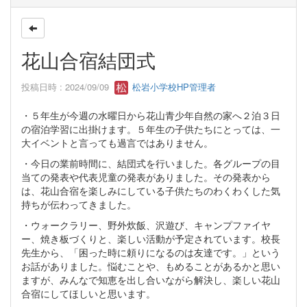
花山合宿結団式
投稿日時 : 2024/09/09
松岩小学校HP管理者
・５年生が今週の水曜日から花山青少年自然の家へ２泊３日
の宿泊学習に出掛けます。５年生の子供たちにとっては、一
大イベントと言っても過言ではありません。
・今日の業前時間に、結団式を行いました。各グループの目
当ての発表や代表児童の発表がありました。その発表から
は、花山合宿を楽しみにしている子供たちのわくわくした気
持ちが伝わってきました。
・ウォークラリー、野外炊飯、沢遊び、キャンプファイヤ
ー、焼き板づくりと、楽しい活動が予定されています。校長
先生から、「困った時に頼りになるのは友達です。」という
お話がありました。悩むことや、もめることがあるかと思い
ますが、みんなで知恵を出し合いながら解決し、楽しい花山
合宿にしてほしいと思います。