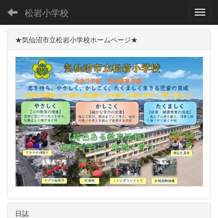
松岩小学校
Toggl
★気仙沼市立松岩小学校ホームページ★
日誌