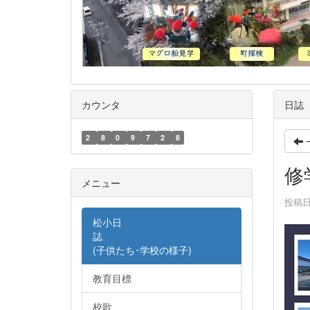
カウンタ
日誌
2
8
0
9
7
2
8
修
メニュー
投稿日時
松小日
誌
(子供たち･学校の様子)
教育目標
校歌