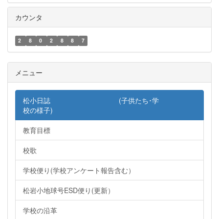
カウンタ
2
8
0
2
8
8
7
メニュー
松小日誌 (子供たち･学
校の様子)
教育目標
校歌
学校便り(学校アンケート報告含む）
松岩小地球号ESD便り(更新）
学校の沿革