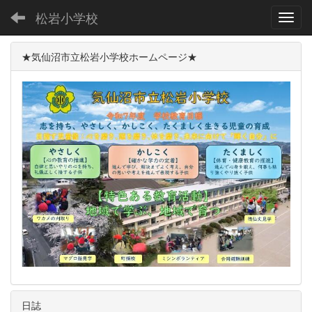
松岩小学校
Toggl
★気仙沼市立松岩小学校ホームページ★
日誌