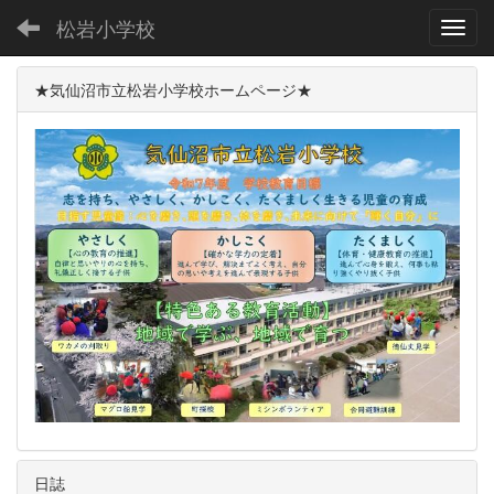
松岩小学校
Toggl
★気仙沼市立松岩小学校ホームページ★
日誌