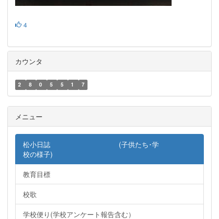
4
カウンタ
2
8
0
5
5
1
7
メニュー
松小日誌 (子供たち･学
校の様子)
教育目標
校歌
学校便り(学校アンケート報告含む）