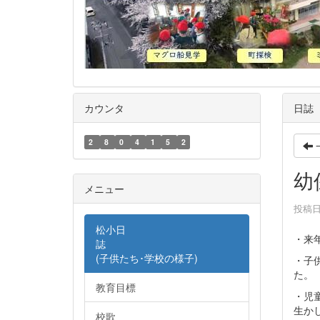
カウンタ
日誌
2
8
0
4
1
5
2
幼
メニュー
投稿日時
松小日
・来
誌
(子供たち･学校の様子)
・子
た。
教育目標
・児
生か
校歌