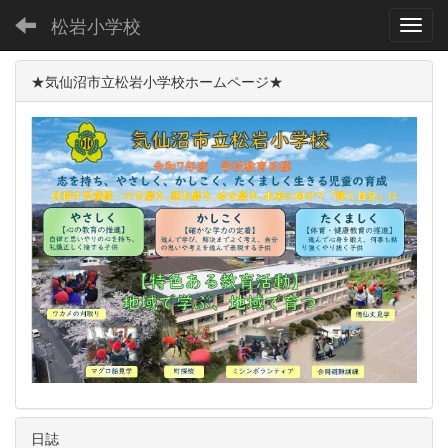
松岩小学校
Toggl
★気仙沼市立松岩小学校ホームページ★
日誌