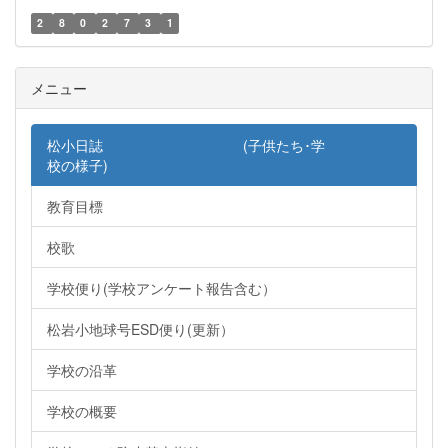
2
8
0
2
7
3
1
メニュー
松小日誌 (子供たち･学
校の様子)
教育目標
校歌
学校便り(学校アンケート報告含む）
松岩小地球号ESD便り(更新）
学校の沿革
学校の概要