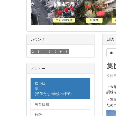
カウンタ
日誌
2
8
1
3
0
9
1
集
メニュー
投稿日時
松小日
・今
誌
訓練
(子供たち･学校の様子)
・寒
教育目標
ため
校歌