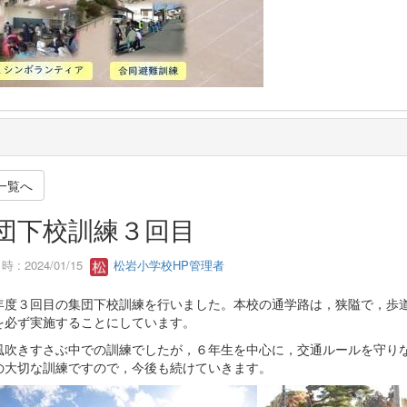
一覧へ
団下校訓練３回目
 : 2024/01/15
松岩小学校HP管理者
年度３回目の集団下校訓練を行いました。本校の通学路は，狭隘で，歩
を必ず実施することにしています。
風吹きすさぶ中での訓練でしたが，６年生を中心に，交通ルールを守り
の大切な訓練ですので，今後も続けていきます。