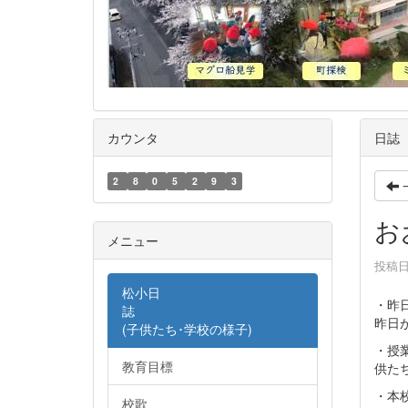
カウンタ
日誌
2
8
0
5
2
9
3
お
メニュー
投稿日時
松小日
・昨
誌
昨日
(子供たち･学校の様子)
・授
教育目標
供た
・本
校歌