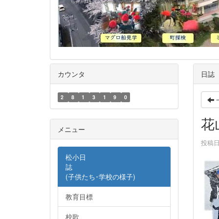
カウンタ
日誌
2
8
1
3
1
9
0
花
メニュー
投稿日時
松小日
誌
(子供たち･学校の様子)
教育目標
校歌