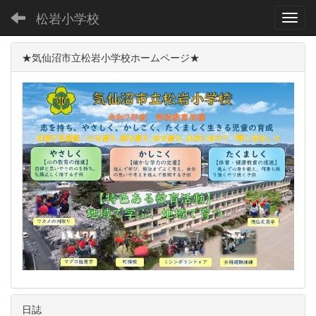
松岩小学校
Toggl
★気仙沼市立松岩小学校ホームページ★
日誌