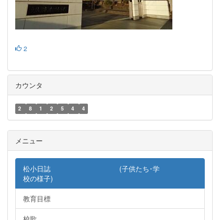
2
カウンタ
2
8
1
2
5
4
4
メニュー
松小日誌 (子供たち･学
校の様子)
教育目標
校歌