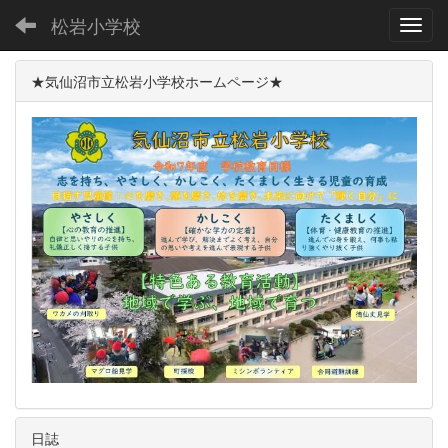
松岩小学校
Toggl
★気仙沼市立松岩小学校ホームページ★
日誌