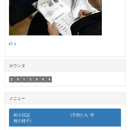
3
カウンタ
2
8
1
2
6
8
4
メニュー
松小日誌 (子供たち･学
校の様子)