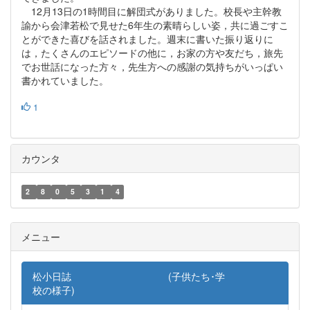
12月13日の1時間目に解団式がありました。校長や主幹教
諭から会津若松で見せた6年生の素晴らしい姿，共に過ごすこ
とができた喜びを話されました。週末に書いた振り返りに
は，たくさんのエピソードの他に，お家の方や友だち，旅先
でお世話になった方々，先生方への感謝の気持ちがいっぱい
書かれていました。
1
カウンタ
2
8
0
5
3
1
4
メニュー
松小日誌 (子供たち･学
校の様子)