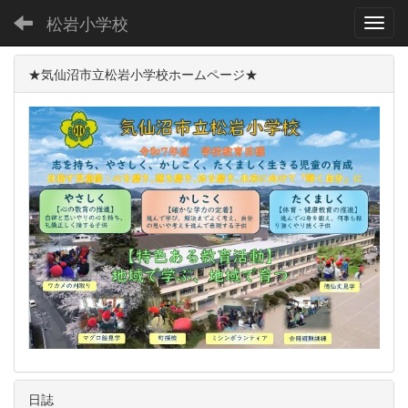
松岩小学校
Toggl
★気仙沼市立松岩小学校ホームページ★
日誌