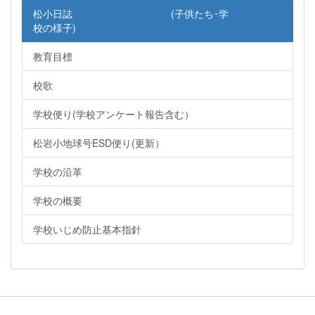
松小日誌 (子供たち･学
校の様子)
教育目標
校歌
学校便り(学校アンケート報告含む）
松岩小地球号ESD便り(更新）
学校の沿革
学校の概要
学校いじめ防止基本指針