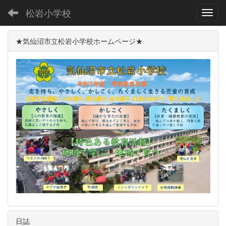
松岩小学校
Toggl
★気仙沼市立松岩小学校ホームページ★
日誌