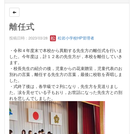
離任式
投稿日時 : 2023/03/28
松岩小学校HP管理者
・令和４年度末で本校から異動する先生方の離任式を行いま
した。今年度は，計１２名の先生方が，本校を離任していき
ます。
・校長先生の紹介の後，児童からの花束贈呈，児童代表のお
別れの言葉，離任する先生方の言葉，最後に校歌を斉唱しま
した。
・式終了後は，各学級で２列になり，先生方を見送りまし
た。涙を見せている子もおり，お世話になった先生方との別
れを悲しんでしました。