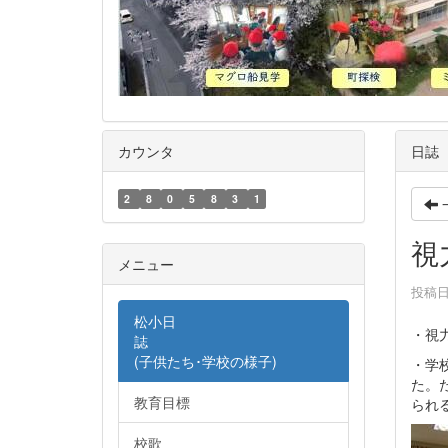
カウンタ
日誌
2
8
0
5
8
3
1
視
メニュー
投稿日時
松小日
・視
誌
(子供たち･学校の様子)
・学
た。
教育目標
られ
校歌