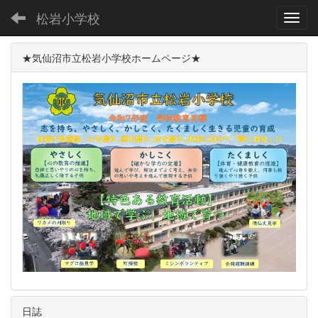
松岩小学校
Toggl
★気仙沼市立松岩小学校ホームページ★
日誌