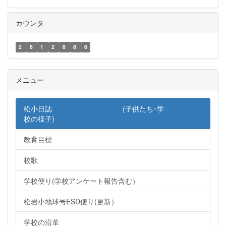
カウンタ
2
8
1
2
8
8
6
メニュー
松小日誌 (子供たち･学
校の様子)
教育目標
校歌
学校便り(学校アンケート報告含む）
松岩小地球号ESD便り(更新）
学校の沿革