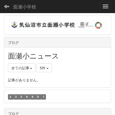
面瀬小学校
Toggl
ブログ
面瀬小ニュース
全ての記事
5件
記事がありません。
3
2
2
8
6
0
1
ブログ