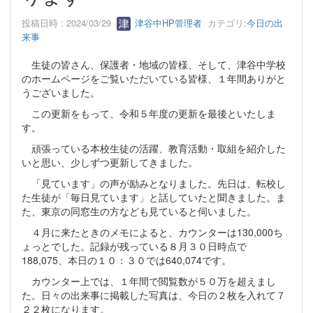
投稿日時 : 2024/03/29
津谷中HP管理者
カテゴリ:
今日の出
来事
生徒の皆さん、保護者・地域の皆様、そして、津谷中学校
のホームページをご覧いただいている皆様、１年間ありがと
うございました。
この更新をもって、令和５年度の更新を最後といたしま
す。
頑張っている本校生徒の活躍、教育活動・取組を紹介した
いと思い、少しずつ更新してきました。
「見ています」の声が励みとなりました。先日は、転校し
た生徒が「毎日見ています」と話していたと聞きました。ま
た、東京の同窓生の方なども見ていると伺いました。
４月に来たときのメモによると、カウンターは130,000ち
ょっとでした。記録が残っている８月３０日時点で
188,075、本日の１０：３０では640,074です。
カウンター上では、１年間で閲覧数が５０万を超えまし
た。日々の出来事に掲載した写真は、今日の２枚を入れて７
２２枚になります。