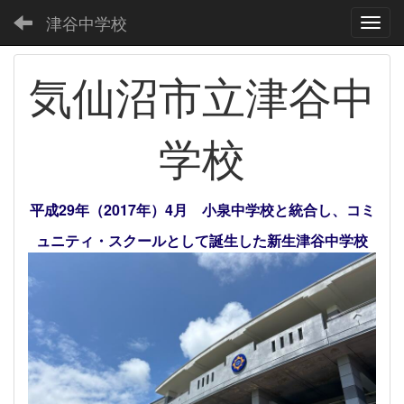
津谷中学校
Toggl
気仙沼市立津谷中
学校
平成29年（2017年）4月 小泉中学校と統合し、コミ
ュニティ・スクールとして誕生した新生津谷中学校