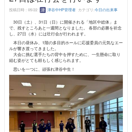
投稿日時 : 05/22
津谷中HP管理者
カテゴリ:
今日の出来事
30日（土）、31日（日）に開催される「地区中総体」ま
で、残すところあと一週間となりました。 各部の必勝を祈念
し、27日（水）には壮行会が行われます。
本日の昼休み、1階の多目的ホールに応援委員の元気なエー
ルが響き渡ってきました。
大会に挑む選手たちの背中を押すために、一生懸命に取り
組む姿がとても頼もしく感じられます。
思いを一つに、頑張れ津谷中生！