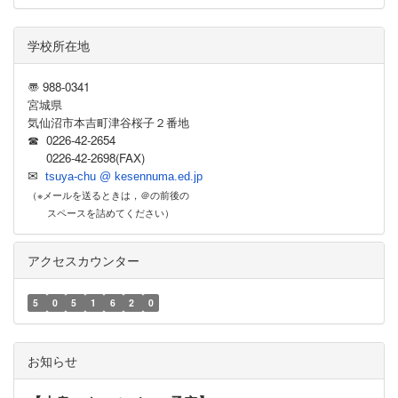
学校所在地
〠 988-0341
宮城県
気仙沼市本吉町津谷桜子２番地
☎ 0226-42-2654
0226-42-2698(FAX)
✉
tsuya-chu @ kesennuma.ed.jp
（※メールを送るときは，＠の前後の
スペースを詰めてください）
アクセスカウンター
5
0
5
1
6
2
0
お知らせ