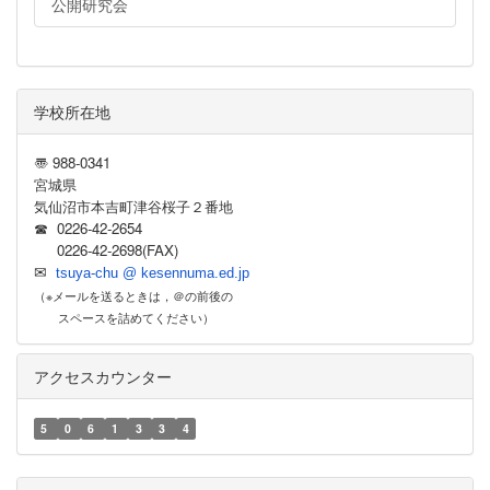
公開研究会
学校所在地
〠 988-0341
宮城県
気仙沼市本吉町津谷桜子２番地
☎ 0226-42-2654
0226-42-2698(FAX)
✉
tsuya-chu @ kesennuma.ed.jp
（※メールを送るときは，＠の前後の
スペースを詰めてください）
アクセスカウンター
5
0
6
1
3
3
4