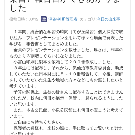
した
投稿日時 : 03/12
津谷中HP管理者
カテゴリ:
今日の出来事
１年間、総合的な学習の時間（向が丘楽習）個人探究で取
り組み、プレゼンテーションを用いて様々な場面で発表した
学びを、報告書としてまとめました。
全員のプレゼンテーションを載せました。厚さは、昨年の
ものより３割増しぐらいになりました。
小宮山印刷に製本を依頼して２００冊作成しました。
３年生には配布し、それから、気仙沼市教育委員会、助成
していただいた日本財団に５～１０冊報告して、今後、講師
をしていただいた先生や地域の方々などにもお渡ししたいと
考えています。
予算の関係上、生徒の皆さんに配布することはできません
でしたが、校内に何冊か展示・保管し、見られるようにした
いと思います。
また、本吉公民館、小泉公民館にも何冊か置こうと考えて
います。
ご自由にお持ちください。
保護者の皆様も、来校の際に、手に取ってご覧いただけれ
ばと思います。