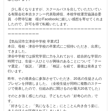
少し長くなりますが、スクールバスを出していただいてい
る有限会社本吉タクシー代表取締役、本校学校運営協議会委
員 小野寺弘敏 様がFacebookに嬉しい感想を寄せてくれま
したので、許可を得て転載いたします。
ーーーーーーーーーーーーーーーーーーーーーーーーーーー
ーーーーーーーーー
【気仙沼市立津谷中学校 卒業式】
本日、母校・津谷中学校の卒業式にご招待いただき、出席し
てきました。
津谷中学校では探究学習に力を入れており、総合的な学習の
時間では、生徒一人ひとりが興味のあることについて「テー
マ選定」「仮説」「調査」「検証」を経て、最後は発表まで
行います。
昨年、その発表会に参加させていただき、20名の生徒さんの
プレゼンを拝聴しました。（全校生徒が同時に複数のステー
ジで発表したので、仕組み的に聞けるのが最大20名でした）
そのとき強く感じたのは、子どもたちの「好奇心の力」で
す。
「好きなこと」「気になること」にとことん向き合う姿に、
大人のほうが圧倒されてしまいました。