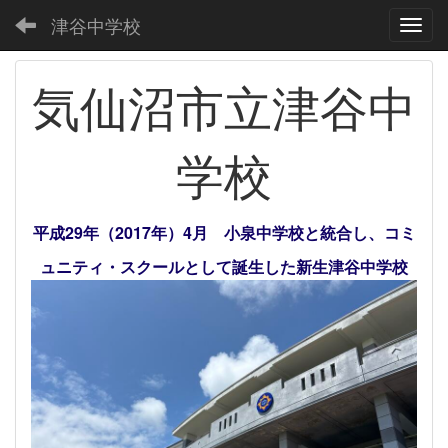
津谷中学校
Toggl
気仙沼市立津谷中
学校
平成29年（2017年）4月 小泉中学校と統合し、コミ
ュニティ・スクールとして誕生した新生津谷中学校