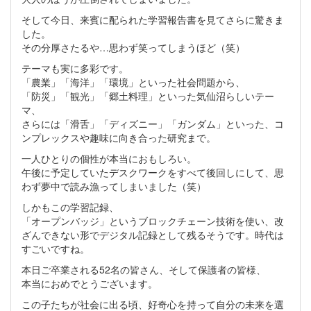
そして今日、来賓に配られた学習報告書を見てさらに驚きま
した。
その分厚さたるや…思わず笑ってしまうほど（笑）
テーマも実に多彩です。
「農業」「海洋」「環境」といった社会問題から、
「防災」「観光」「郷土料理」といった気仙沼らしいテー
マ、
さらには「滑舌」「ディズニー」「ガンダム」といった、コ
ンプレックスや趣味に向き合った研究まで。
一人ひとりの個性が本当におもしろい。
午後に予定していたデスクワークをすべて後回しにして、思
わず夢中で読み漁ってしまいました（笑）
しかもこの学習記録、
「オープンバッジ」というブロックチェーン技術を使い、改
ざんできない形でデジタル記録として残るそうです。時代は
すごいですね。
本日ご卒業される52名の皆さん、そして保護者の皆様、
本当におめでとうございます。
この子たちが社会に出る頃、好奇心を持って自分の未来を選