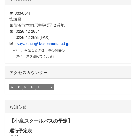
〠 988-0341
宮城県
気仙沼市本吉町津谷桜子２番地
☎ 0226-42-2654
0226-42-2698(FAX)
✉
tsuya-chu @ kesennuma.ed.jp
（※メールを送るときは，＠の前後の
スペースを詰めてください）
アクセスカウンター
5
0
6
5
1
1
7
お知らせ
【小泉スクールバスの予定】
運行予定表