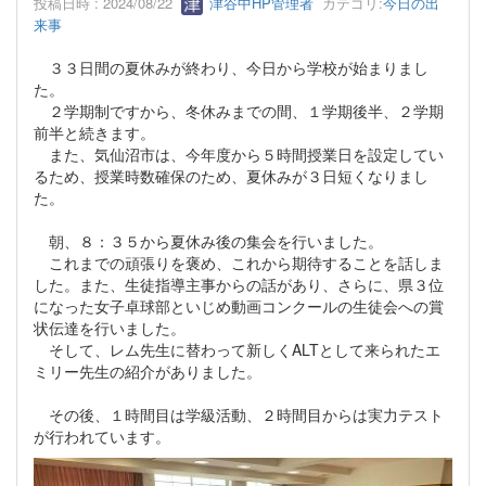
投稿日時 : 2024/08/22
津谷中HP管理者
カテゴリ:
今日の出
来事
３３日間の夏休みが終わり、今日から学校が始まりまし
た。
２学期制ですから、冬休みまでの間、１学期後半、２学期
前半と続きます。
また、気仙沼市は、今年度から５時間授業日を設定してい
るため、授業時数確保のため、夏休みが３日短くなりまし
た。
朝、８：３５から夏休み後の集会を行いました。
これまでの頑張りを褒め、これから期待することを話しま
した。また、生徒指導主事からの話があり、さらに、県３位
になった女子卓球部といじめ動画コンクールの生徒会への賞
状伝達を行いました。
そして、レム先生に替わって新しくALTとして来られたエ
ミリー先生の紹介がありました。
その後、１時間目は学級活動、２時間目からは実力テスト
が行われています。