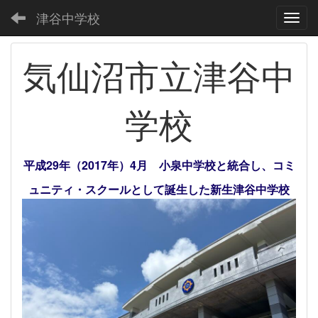
津谷中学校
Toggl
気仙沼市立津谷中
学校
平成29年（2017年）4月 小泉中学校と統合し、コミ
ュニティ・スクールとして誕生した新生津谷中学校