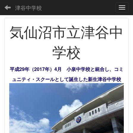
津谷中学校
Toggl
気仙沼市立津谷中
学校
平成29年（2017年）4月 小泉中学校と統合し、コミ
ュニティ・スクールとして誕生した新生津谷中学校