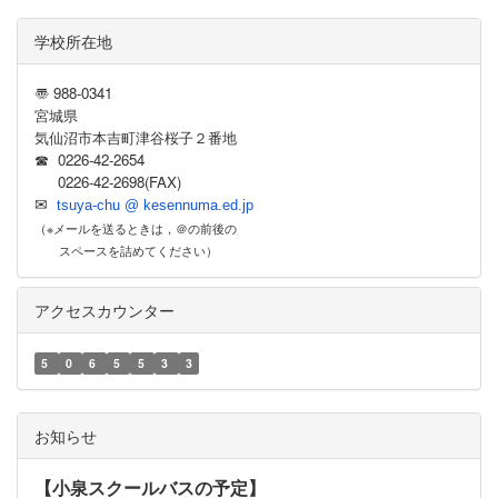
学校所在地
〠 988-0341
宮城県
気仙沼市本吉町津谷桜子２番地
☎ 0226-42-2654
0226-42-2698(FAX)
✉
tsuya-chu @ kesennuma.ed.jp
（※メールを送るときは，＠の前後の
スペースを詰めてください）
アクセスカウンター
5
0
6
5
5
3
3
お知らせ
【小泉スクールバスの予定】