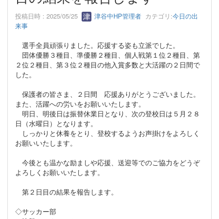
投稿日時 : 2025/05/25
津谷中HP管理者
カテゴリ:
今日の出
来事
選手全員頑張りました。応援する姿も立派でした。
団体優勝３種目、準優勝２種目、個人戦第１位２種目、第
２位２種目、第３位２種目の他入賞多数と大活躍の２日間で
した。
保護者の皆さま、２日間 応援ありがとうございました。
また、活躍への労いをお願いいたします。
明日、明後日は振替休業日となり、次の登校日は５月２８
日（水曜日）となります。
しっかりと休養をとり、登校するようお声掛けをよろしく
お願いいたします。
今後とも温かな励ましや応援、送迎等でのご協力をどうぞ
よろしくお願いいたします。
第２日目の結果を報告します。
◇サッカー部