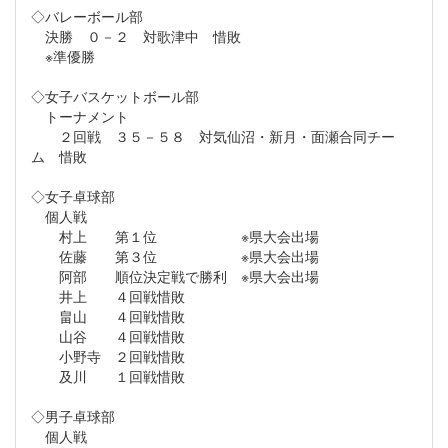
◇バレーボール部
決勝 ０－２ 対歌津中 惜敗
※準優勝
◇女子バスケットボール部
トーナメント
２回戦 ３５－５８ 対気仙沼・新月・面瀬合同チー
ム 惜敗
◇女子卓球部
個人戦
村上 第１位 ※県大会出場
佐藤 第３位 ※県大会出場
阿部 順位決定戦で勝利 ※県大会出場
井上 ４回戦惜敗
畠山 ４回戦惜敗
山谷 ４回戦惜敗
小野寺 ２回戦惜敗
及川 １回戦惜敗
◇男子卓球部
個人戦