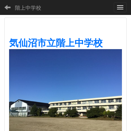
階上中学校
Toggl
気仙沼市立階上中学校