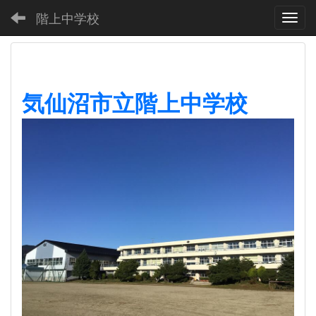
階上中学校
Toggl
気仙沼市立階上中学校