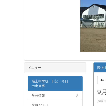
メニュー
階上
階上中学校 日記・今日
の出来事
9
学校情報
投稿日時
学校だより