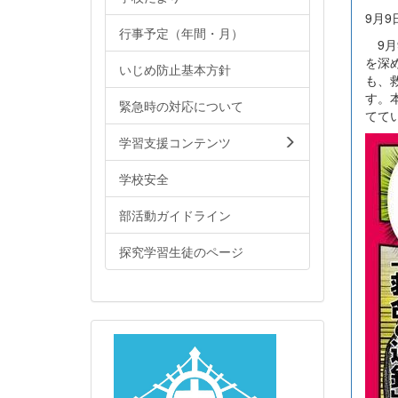
9月9
行事予定（年間・月）
9月
を深
いじめ防止基本方針
も、
す。
緊急時の対応について
てて
学習支援コンテンツ
学校安全
部活動ガイドライン
探究学習生徒のページ