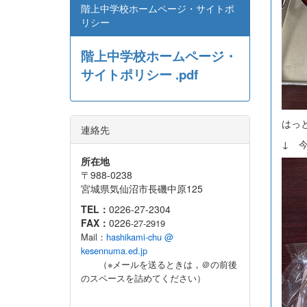
階上中学校ホームページ・サイトポ
リシー
階上中学校ホームページ・
サイトポリシー .pdf
はっ
連絡先
↓ 
所在地
〒988-0238
宮城県気仙沼市長磯中原125
TEL：
0226-27-2304
FAX：
0226
-27-2919
Mail：
hashikami-chu @
kesennuma.ed.jp
（※メールを送るときは，＠の前後
のスペースを詰めてください）