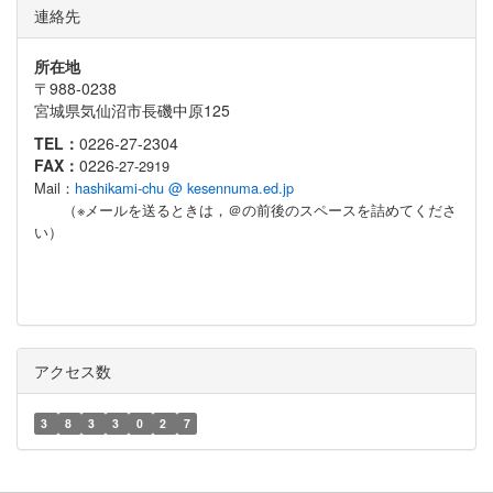
連絡先
所在地
〒988-0238
宮城県気仙沼市長磯中原125
TEL：
0226-27-2304
FAX：
0226
-27-2919
Mail：
hashikami-chu @ kesennuma.ed.jp
（※メールを送るときは，＠の前後のスペースを詰めてくださ
い）
アクセス数
3
8
3
3
0
2
7