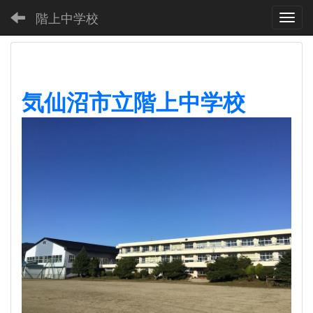
階上中学校
Toggl
気仙沼市立階上中学校