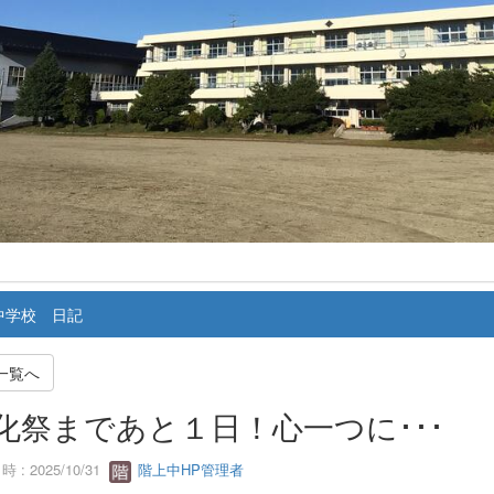
中学校 日記
一覧へ
化祭まであと１日！心一つに･･･
 : 2025/10/31
階上中HP管理者