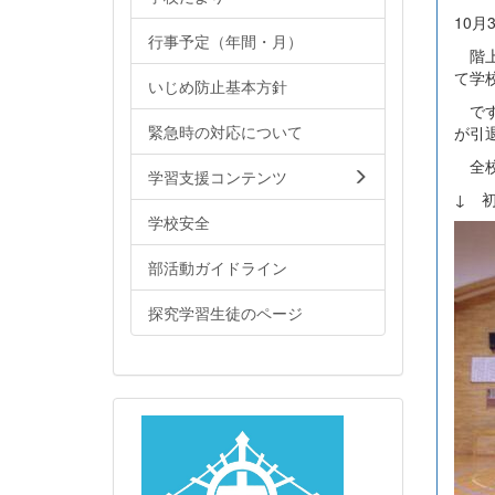
10月
行事予定（年間・月）
階上
て学
いじめ防止基本方針
です
緊急時の対応について
が引
全校
学習支援コンテンツ
↓ 
学校安全
部活動ガイドライン
探究学習生徒のページ