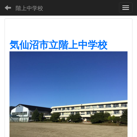
階上中学校
Toggl
気仙沼市立階上中学校