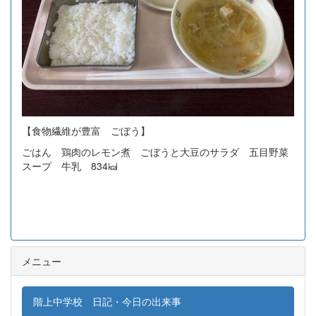
【食物繊維が豊富 ごぼう】
ごはん 鶏肉のレモン煮 ごぼうと大豆のサラダ 五目野菜
スープ 牛乳 834㎉
メニュー
階上中学校 日記・今日の出来事