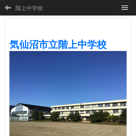
階上中学校
Toggl
気仙沼市立階上中学校