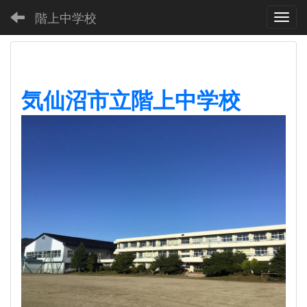
階上中学校
Toggl
気仙沼市立階上中学校