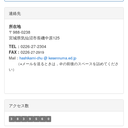
連絡先
所在地
〒988-0238
宮城県気仙沼市長磯中原125
TEL：
0226-27-2304
FAX：
0226
-27-2919
Mail：
hashikami-chu @ kesennuma.ed.jp
（※メールを送るときは，＠の前後のスペースを詰めてくださ
い）
アクセス数
3
8
3
9
5
6
0