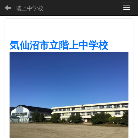
階上中学校
Toggl
気仙沼市立階上中学校