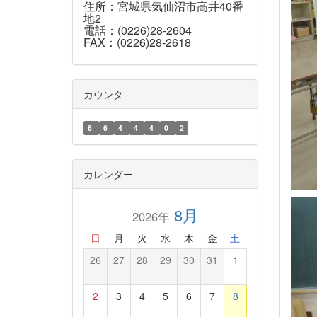
住所：宮城県気仙沼市高井40番
地2
電話：(0226)28-2604
FAX：(0226)28-2618
カウンタ
8
6
4
4
4
0
2
カレンダー
8月
2026年
日
月
火
水
木
金
土
26
27
28
29
30
31
1
2
3
4
5
6
7
8