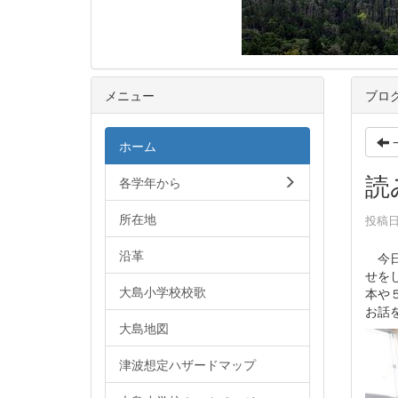
メニュー
ブロ
ホーム
読
各学年から
所在地
投稿日時
沿革
今日
せを
大島小学校校歌
本や
お話
大島地図
津波想定ハザードマップ