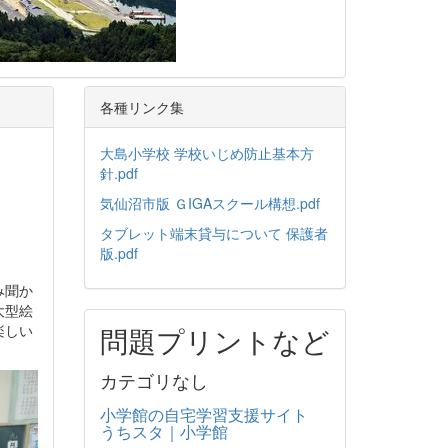
各種リンク集
大島小学校 学校いじめ防止基本方
針.pdf
気仙沼市版 ＧIGAスクール構想.pdf
タブレット端末貸与について 保護者
版.pdf
み聞か
大型絵
楽しい
問題プリントなど
カテゴリなし
小学館の自宅学習支援サイト
うちスタ｜小学館