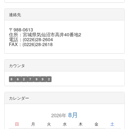
連絡先
〒988-0613
住所：宮城県気仙沼市高井40番地2
電話：(0226)28-2604
FAX：(0226)28-2618
カウンタ
8
6
2
7
9
9
2
カレンダー
8月
2026年
日
月
火
水
木
金
土