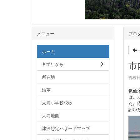
メニュー
ブロ
ホーム
市
各学年から
所在地
投稿日時
沿革
気仙
は、
大島小学校校歌
た。
謝い
大島地図
津波想定ハザードマップ