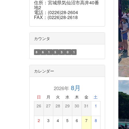
住所：宮城県気仙沼市高井40番
地2
電話：(0226)28-2604
FAX：(0226)28-2618
カウンタ
8
6
1
5
3
0
1
カレンダー
8月
2026年
日
月
火
水
木
金
土
26
27
28
29
30
31
1
2
3
4
5
6
7
8