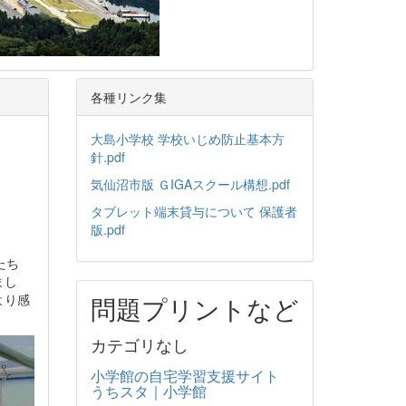
各種リンク集
大島小学校 学校いじめ防止基本方
針.pdf
気仙沼市版 ＧIGAスクール構想.pdf
タブレット端末貸与について 保護者
版.pdf
たち
まし
より感
問題プリントなど
カテゴリなし
小学館の自宅学習支援サイト
うちスタ｜小学館