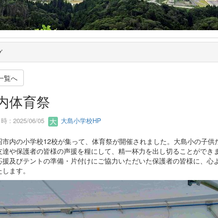
グ
一覧へ
内体育祭
 : 2025/06/05
大島小学校HP
沼市内の小学校12校が集って、体育祭が開催されました。大島小の子供
友達や保護者の皆様の声援を糧にして、精一杯力を出し切ることができ
応援及びテントの準備・片付けにご協力いただいた保護者の皆様に、心
たします。