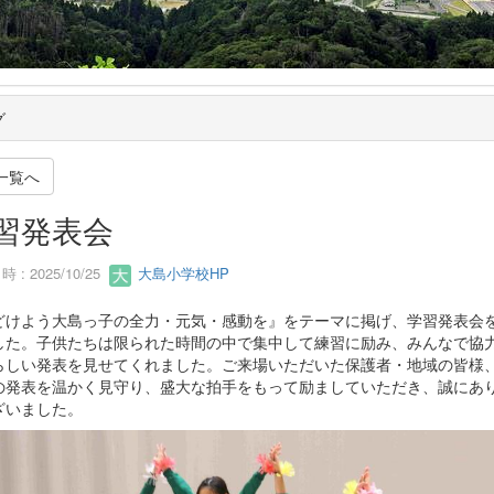
グ
一覧へ
習発表会
 : 2025/10/25
大島小学校HP
どけよう大島っ子の全力・元気・感動を』をテーマに掲げ、学習発表会
した。子供たちは限られた時間の中で集中して練習に励み、みんなで協
らしい発表を見せてくれました。ご来場いただいた保護者・地域の皆様
の発表を温かく見守り、盛大な拍手をもって励ましていただき、誠にあ
ざいました。