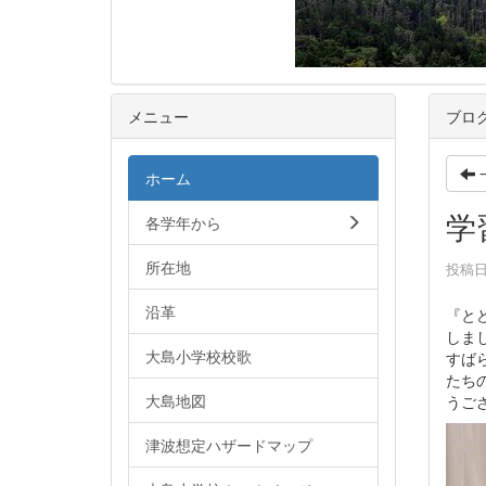
メニュー
ブロ
ホーム
学
各学年から
所在地
投稿日時
沿革
『と
しま
大島小学校校歌
すば
たち
大島地図
うご
津波想定ハザードマップ