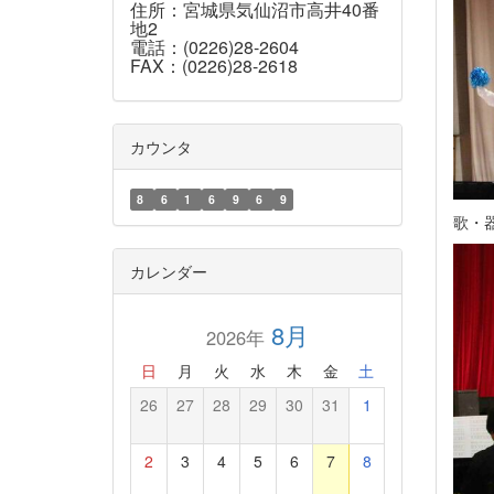
住所：宮城県気仙沼市高井40番
地2
電話：(0226)28-2604
FAX：(0226)28-2618
カウンタ
8
6
1
6
9
6
9
歌・
カレンダー
8月
2026年
日
月
火
水
木
金
土
26
27
28
29
30
31
1
2
3
4
5
6
7
8