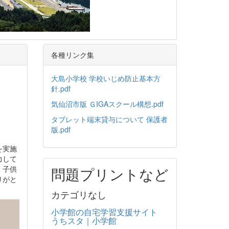
各種リンク集
大島小学校 学校いじめ防止基本方
針.pdf
気仙沼市版 ＧIGAスクール構想.pdf
タブレット端末貸与について 保護者
版.pdf
を実施
力して
、子供
問題プリントなど
りがと
カテゴリなし
小学館の自宅学習支援サイト
うちスタ｜小学館